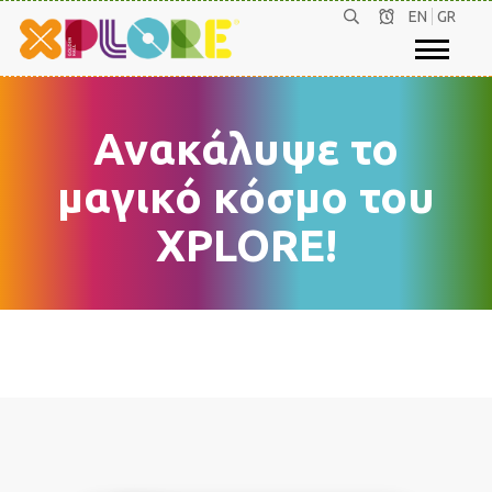
EN
GR
Ανακάλυψε το
μαγικό κόσμο του
XPLORE!