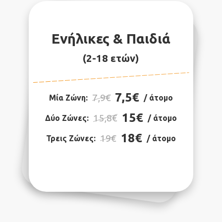
Ενήλικες & Παιδιά
(2-18 ετών)
7,5€
7,9€
Μία Ζώνη:
/ άτομο
15€
15,8€
Δύο Ζώνες:
/ άτομο
18€
19€
Τρεις Ζώνες:
/ άτομο