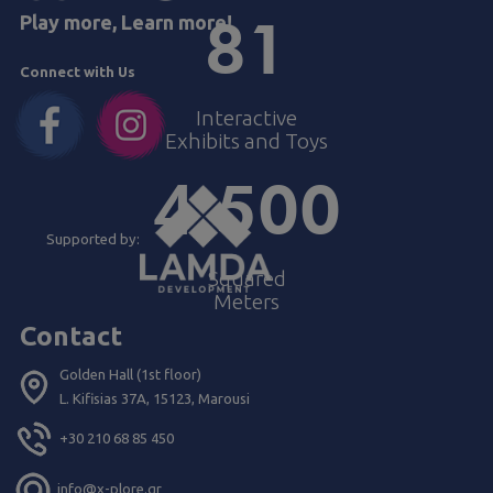
81
Play more, Learn more!
Connect with Us
Interactive
Exhibits and Toys
4.500
Supported by:
Squared
Meters
Contact
Golden Hall (1st floor)
L. Kifisias 37Α, 15123, Marousi
+30 210 68 85 450
info@x-plore.gr