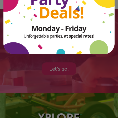
XPLORE
Science
Let's go!
XPLORE