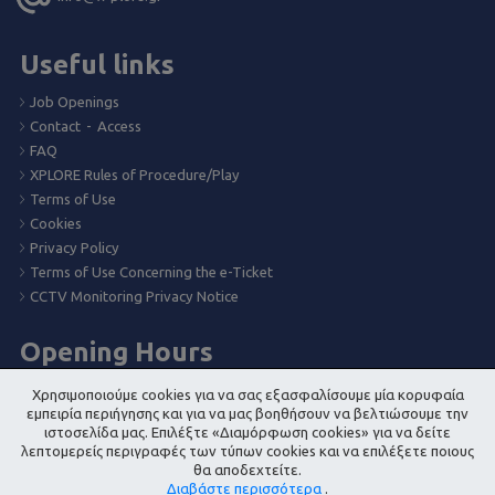
Useful links
Job Openings
Contact
-
Access
FAQ
XPLORE Rules of Procedure/Play
Terms of Use
Cookies
Privacy Policy
Terms of Use Concerning the e-Ticket
CCTV Monitoring Privacy Notice
Opening Hours
Χρησιμοποιούμε cookies για να σας εξασφαλίσουμε μία κορυφαία
All Zones:
εμπειρία περιήγησης και για να μας βοηθήσουν να βελτιώσουμε την
ιστοσελίδα μας. Επιλέξτε «Διαμόρφωση cookies» για να δείτε
Monday – Saturday: 10:00 – 21:00
λεπτομερείς περιγραφές των τύπων cookies και να επιλέξετε ποιους
Sunday: 11:00 – 19:00
θα αποδεχτείτε.
Διαβάστε περισσότερα
.